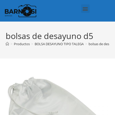
Regalos Personalizados
Política de cookies (UE)
bolsas de desayuno d5
>
Productos
>
BOLSA DESAYUNO TIPO TALEGA
>
bolsas de desay