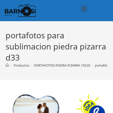
Regalos Personalizados
Política de cookies (UE)
portafotos para
sublimacion piedra pizarra
d33
>
Productos
>
PORTAFOTOS PIEDRA PIZARRA 15X20
>
portafotos 