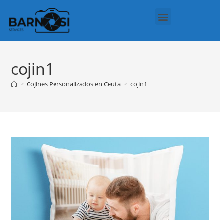
Regalos Personalizados
Política de cookies (UE)
cojin1
>
Cojines Personalizados en Ceuta
>
cojin1