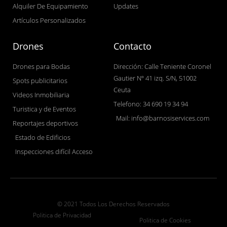
Alquiler De Equipamiento
Updates
Artículos Personalizados
Drones
Contacto
Drones para Bodas
Dirección: Calle Teniente Coronel
Gautier Nº 41 izq. S/N, 51002
Spots publicitarios
Ceuta
Videos Inmobiliaria
Telefono: 34 690 19 34 94
Turistica y de Eventos
Mail: info@barnosiservices.com
Reportajes deportivos
Estado de Edificios
Inspecciones difícil Acceso
© 2021 Todos Los Derechos Reservados
Politica de Privacidad
Politica de Cookies