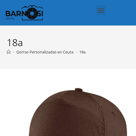
Regalos Personalizados
Política de cookies (UE)
18a
>
Gorras Personalizadas en Ceuta
>
18a