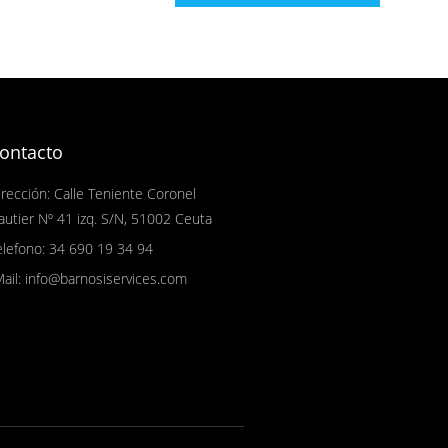
ontacto
irección: Calle Teniente Coronel
autier Nº 41 izq. S/N, 51002 Ceuta
elefono: 34 690 19 34 94
ail: info@barnosiservices.com