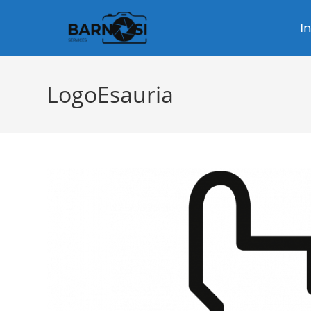
I
LogoEsauria