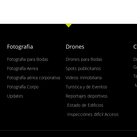
Fotografia
Drones
C
Fotografia para Bodas
Drones para Bodas
D
G
Fotografía Aerea
Spots publicitarios
T
Fotografía aérea corporativa
Videos Inmobiliaria
M
Fotografía Corpo
Turistica y de Eventos
Updates
Reportajes deportivos
Estado de Edificios
Inspecciones difícil Acceso