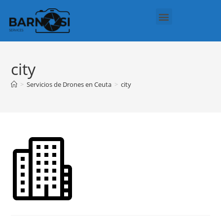
Regalos Personalizados
Política de cookies (UE)
city
>
Servicios de Drones en Ceuta
>
city