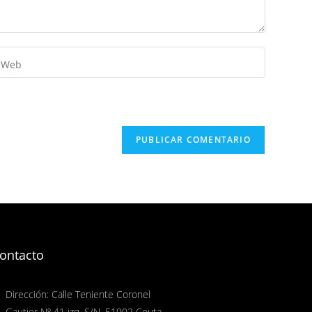
ontacto
Dirección: Calle Teniente Coronel
Gautier Nº 41 izq. S/N, 51002 Ceuta