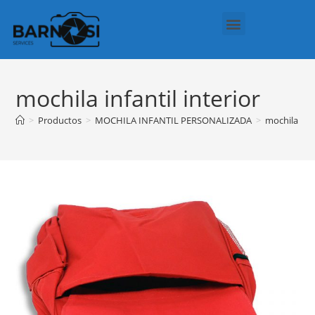
Regalos Personalizados
Política de cookies (UE)
mochila infantil interior
>
Productos
>
MOCHILA INFANTIL PERSONALIZADA
>
mochila infa